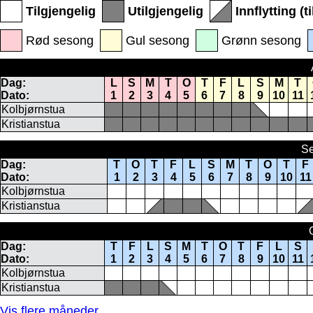
Tilgjengelig
Utilgjengelig
Innflytting (t
Rød sesong
Gul sesong
Grønn sesong
Dag:
L
S
M
T
O
T
F
L
S
M
T
Dato:
1
2
3
4
5
6
7
8
9
10
11
Kolbjørnstua
Kristianstua
Se
Dag:
T
O
T
F
L
S
M
T
O
T
F
Dato:
1
2
3
4
5
6
7
8
9
10
11
Kolbjørnstua
Kristianstua
Dag:
T
F
L
S
M
T
O
T
F
L
S
Dato:
1
2
3
4
5
6
7
8
9
10
11
Kolbjørnstua
Kristianstua
Vis flere måneder